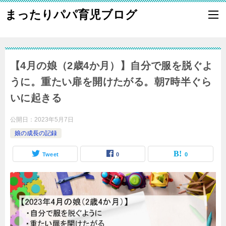
まったりパパ育児ブログ
【4月の娘（2歳4か月）】自分で服を脱ぐよ
うに。重たい扉を開けたがる。朝7時半ぐら
いに起きる
公開日：
2023年5月7日
娘の成長の記録
Tweet
0
0