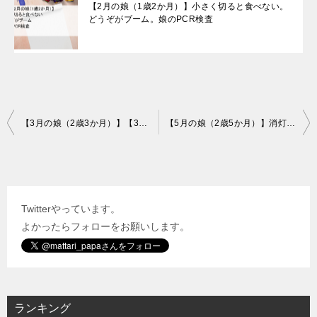
【2月の娘（1歳2か月）】小さく切ると食べない。
どうぞがブーム。娘のPCR検査
投
【3月の娘（2歳3か月）】【3月の娘（2歳3か月）】ベビーカーの2人乗りを嫌がるように。理由を言うとやめてくれる。好きとか嫌いとか言うように
【5月の娘（2歳5か月）】消灯時間を早めたら早く寝るように。なんで？を繰り返す。髪ゴムを取って口に入れる
稿
ナ
ビ
Twitterやっています。
ゲ
よかったらフォローをお願いします。
ー
シ
ョ
ン
ランキング